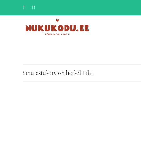
Skip
Facebook
Instagram
to
content
Sinu ostukorv on hetkel tühi.